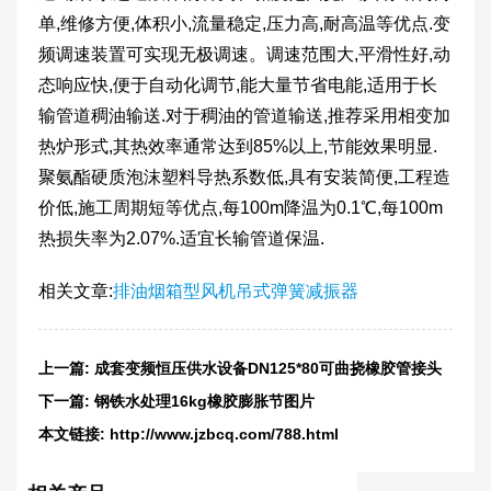
单,维修方便,体积小,流量稳定,压力高,耐高温等优点.变
频调速装置可实现无极调速。调速范围大,平滑性好,动
态响应快,便于自动化调节,能大量节省电能,适用于长
输管道稠油输送.对于稠油的管道输送,推荐采用相变加
热炉形式,其热效率通常达到85%以上,节能效果明显.
聚氨酯硬质泡沫塑料导热系数低,具有安装简便,工程造
价低,施工周期短等优点,每100m降温为0.1℃,每100m
热损失率为2.07%.适宜长输管道保温.
相关文章:
排油烟箱型风机吊式弹簧减振器
上一篇:
成套变频恒压供水设备DN125*80可曲挠橡胶管接头
安装问题
下一篇:
钢铁水处理16kg橡胶膨胀节图片
本文链接:
http://www.jzbcq.com/788.html